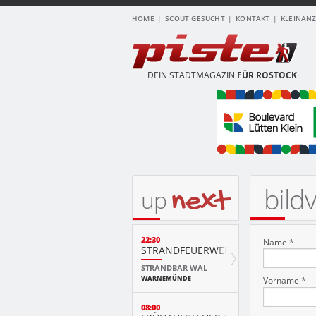
HOME
SCOUT GESUCHT
KONTAKT
KLEINAN
DEIN STADTMAGAZIN
FÜR ROSTOCK
bild
next
up
22:30
Name *
STRANDFEUERWERK
STRANDBAR WAL
WARNEMÜNDE
Vorname *
08:00