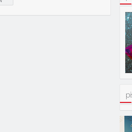
pi
ERT