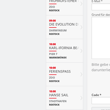
FRÜHAUFSTEHER IM ZOO
E-Mail *
ZOO
ROSTOCK
Grund für da
09:00
DIE EVOLUTION DER TIERE MIT PLAY
DARWINEUM
ROSTOCK
10:00
KARL-IFORNIA BEACH SANDWELTEN
PIER 7
WARNEMÜNDE
Bitte gebe
10:00
darunterli
FERIENSPASS
ZOO
ROSTOCK
10:00
HANSE SAIL
Code *
STADTHAFEN
ROSTOCK