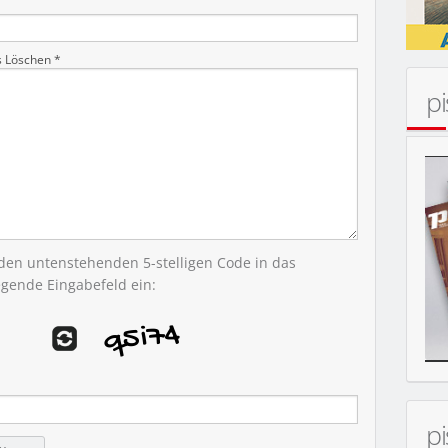
s Löschen *
p
MOBIL
 den untenstehenden 5-stelligen Code in das
egende Eingabefeld ein:
p