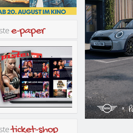
iste
e-paper
iste
ticket-shop