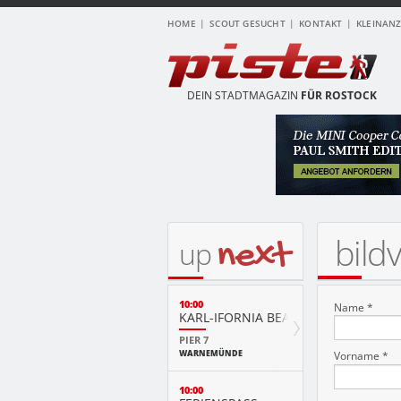
HOME
SCOUT GESUCHT
KONTAKT
KLEINAN
DEIN STADTMAGAZIN
FÜR ROSTOCK
bild
next
up
10:00
Name *
KARL-IFORNIA BEACH SANDWELTEN
PIER 7
WARNEMÜNDE
Vorname *
10:00