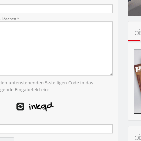
s Löschen *
p
 den untenstehenden 5-stelligen Code in das
egende Eingabefeld ein:
p