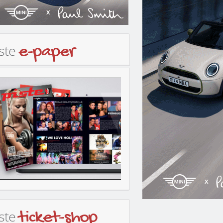
iste
e-paper
iste
ticket-shop