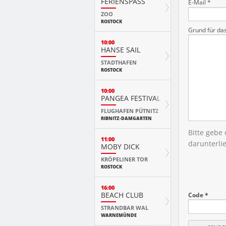
FERIENSPASS
E-Mail *
ZOO
ROSTOCK
Grund für da
10:00
HANSE SAIL
STADTHAFEN
ROSTOCK
10:00
PANGEA FESTIVAL
FLUGHAFEN PÜTNITZ
RIBNITZ-DAMGARTEN
Bitte gebe
11:00
darunterli
MOBY DICK
KRÖPELINER TOR
ROSTOCK
16:00
BEACH CLUB
Code *
STRANDBAR WAL
WARNEMÜNDE