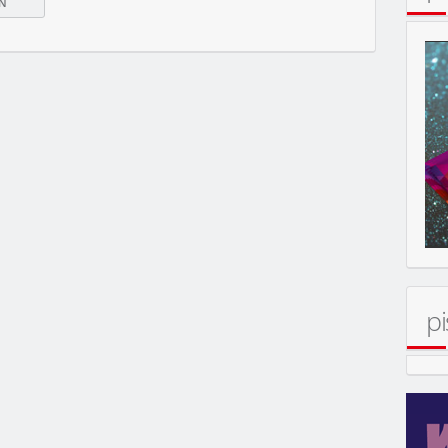
ERT
pi