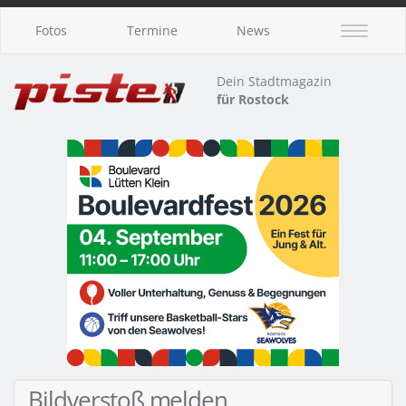
Fotos
Termine
News
Dein Stadtmagazin
für Rostock
Bildverstoß melden