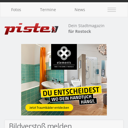
Fotos
Termine
News
Dein Stadtmagazin
für Rostock
Bildverstoß melden