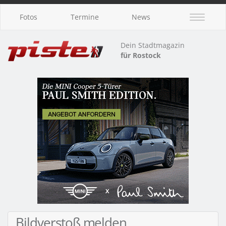
Fotos
Termine
News
Dein Stadtmagazin
für Rostock
Bildverstoß melden