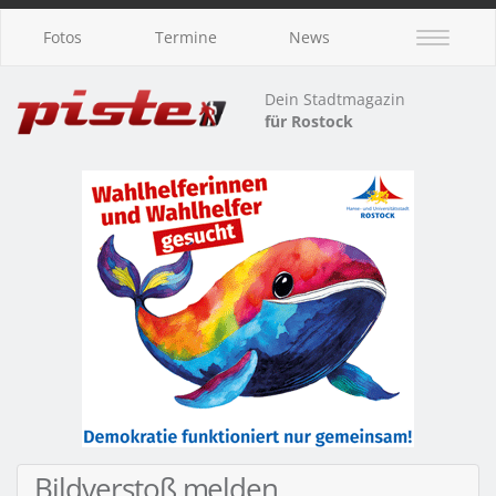
Fotos
Termine
News
Dein Stadtmagazin
für Rostock
Bildverstoß melden