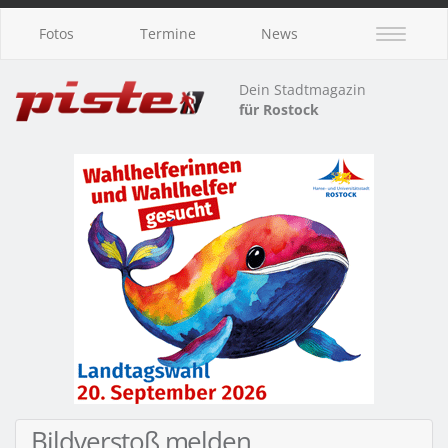
Fotos
Termine
News
Dein Stadtmagazin
für Rostock
Bildverstoß melden