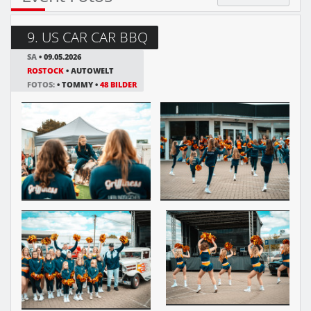
9. US CAR CAR BBQ
SA
• 09.05.2026
ROSTOCK
• AUTOWELT
FOTOS:
• TOMMY •
48 BILDER