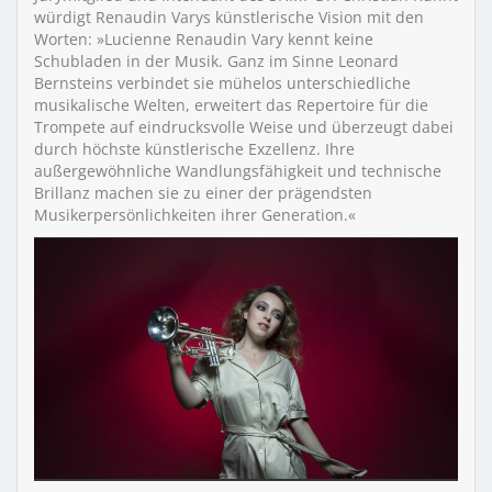
würdigt Renaudin Varys künstlerische Vision mit den
Worten: »Lucienne Renaudin Vary kennt keine
Schubladen in der Musik. Ganz im Sinne Leonard
Bernsteins verbindet sie mühelos unterschiedliche
musikalische Welten, erweitert das Repertoire für die
Trompete auf eindrucksvolle Weise und überzeugt dabei
durch höchste künstlerische Exzellenz. Ihre
außergewöhnliche Wandlungsfähigkeit und technische
Brillanz machen sie zu einer der prägendsten
Musikerpersönlichkeiten ihrer Generation.«