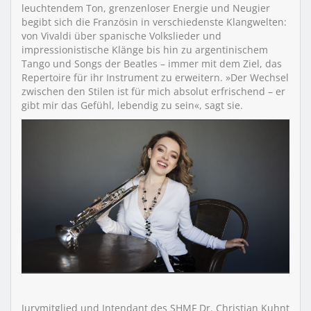
leuchtendem Ton, grenzenloser Energie und Neugier
begibt sich die Französin in verschiedenste Klangwelten:
von Vivaldi über spanische Volkslieder und
impressionistische Klänge bis hin zu argentinischem
Tango und Songs der Beatles – immer mit dem Ziel, das
Repertoire für ihr Instrument zu erweitern. »Der Wechsel
zwischen den Stilen ist für mich absolut erfrischend – er
gibt mir das Gefühl, lebendig zu sein«, sagt sie.
Jurymitglied und Intendant des SHMF Dr. Christian Kuhnt