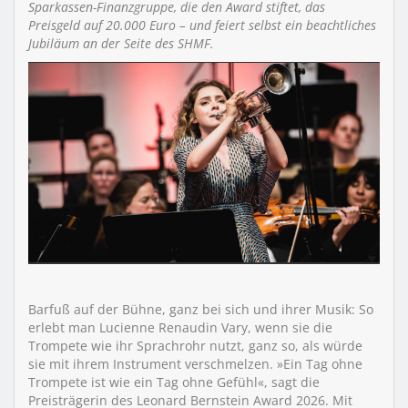
Sparkassen-Finanzgruppe, die den Award stiftet, das
Preisgeld auf 20.000 Euro – und feiert selbst ein beachtliches
Jubiläum an der Seite des SHMF.
Barfuß auf der Bühne, ganz bei sich und ihrer Musik: So
erlebt man Lucienne Renaudin Vary, wenn sie die
Trompete wie ihr Sprachrohr nutzt, ganz so, als würde
sie mit ihrem Instrument verschmelzen. »Ein Tag ohne
Trompete ist wie ein Tag ohne Gefühl«, sagt die
Preisträgerin des Leonard Bernstein Award 2026. Mit