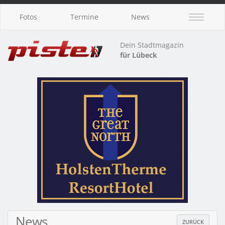
Fotos
Termine
News
Dein Stadtmagazin
für Lübeck
News
ZURÜCK