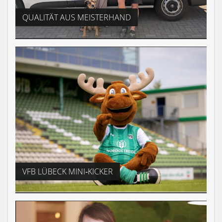
QUALITÄT AUS MEISTERHAND
VFB LÜBECK MINI‑KICKER