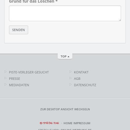
Grund für das Löschen *
TOP
PISTE-VERLEGER GESUCHT
KONTAKT
PRESSE
AGB
MEDIADATEN
DATENSCHUTZ
ZUR DESKTOP ANSICHT WECHSELN
© PISTE.DE
HOME
IMPRESSUM
ERSTELLT VON:
ONLINE-WERBUNG.DE