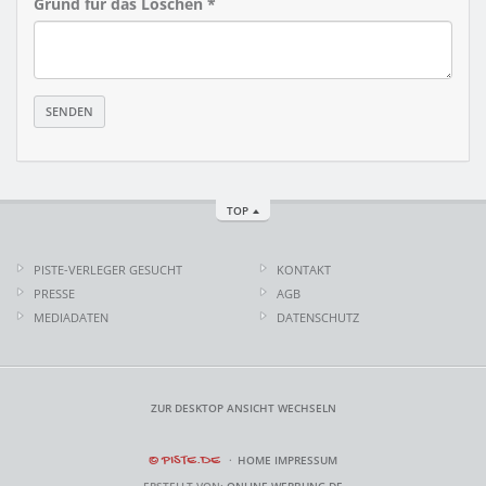
Grund für das Löschen *
TOP
PISTE-VERLEGER GESUCHT
KONTAKT
PRESSE
AGB
MEDIADATEN
DATENSCHUTZ
ZUR DESKTOP ANSICHT WECHSELN
© PISTE.DE
HOME
IMPRESSUM
ERSTELLT VON:
ONLINE-WERBUNG.DE