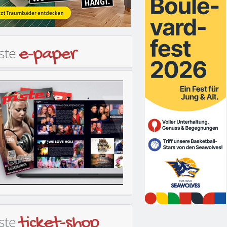
iste
e-paper
iste
ticket-shop