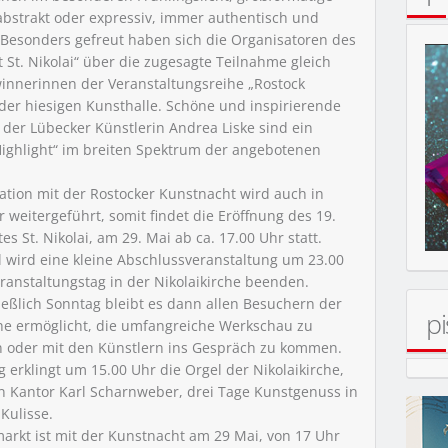
 abstrakt oder expressiv, immer authentisch und
 Besonders gefreut haben sich die Organisatoren des
 St. Nikolai“ über die zugesagte Teilnahme gleich
innerinnen der Veranstaltungsreihe „Rostock
 der hiesigen Kunsthalle. Schöne und inspirierende
 der Lübecker Künstlerin Andrea Liske sind ein
Highlight“ im breiten Spektrum der angebotenen
ation mit der Rostocker Kunstnacht wird auch in
 weitergeführt, somit findet die Eröffnung des 19.
s St. Nikolai, am 29. Mai ab ca. 17.00 Uhr statt.
ll wird eine kleine Abschlussveranstaltung um 23.00
ranstaltungstag in der Nikolaikirche beenden.
ießlich Sonntag bleibt es dann allen Besuchern der
pi
che ermöglicht, die umfangreiche Werkschau zu
n oder mit den Künstlern ins Gespräch zu kommen.
 erklingt um 15.00 Uhr die Orgel der Nikolaikirche,
on Kantor Karl Scharnweber, drei Tage Kunstgenuss in
Kulisse.
arkt ist mit der Kunstnacht am 29 Mai, von 17 Uhr