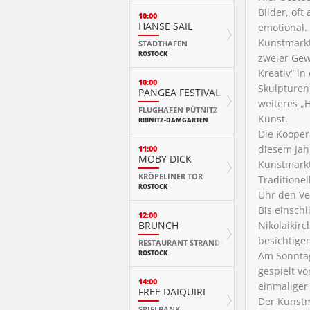
Bilder, oft
10:00
HANSE SAIL
emotional.
Kunstmarkt
STADTHAFEN
ROSTOCK
zweier Gew
Kreativ“ in
10:00
Skulpturen
PANGEA FESTIVAL
weiteres „
FLUGHAFEN PÜTNITZ
Kunst.
RIBNITZ-DAMGARTEN
Die Kooper
diesem Jahr
11:00
MOBY DICK
Kunstmarkte
KRÖPELINER TOR
Traditione
ROSTOCK
Uhr den Ve
Bis einschl
12:00
BRUNCH
Nikolaikir
besichtige
RESTAURANT STRANDE
ROSTOCK
Am Sonntag
gespielt v
14:00
einmaliger 
FREE DAIQUIRI
Der Kunstm
SPIELBANK