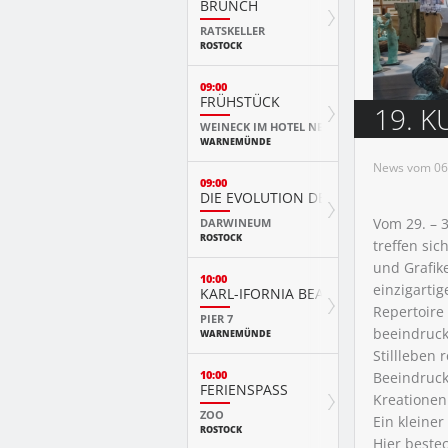
BRUNCH
RATSKELLER
ROSTOCK
09:00
FRÜHSTÜCK
19. 
WEINECK IM HOTEL NEPTUN
WARNEMÜNDE
News vom 06.
09:00
DIE EVOLUTION DER TIERE MIT PLAY
Vom 29. – 
DARWINEUM
ROSTOCK
treffen si
und Grafike
10:00
einzigarti
KARL-IFORNIA BEACH SANDWELTEN
Repertoire
PIER 7
beeindruck
WARNEMÜNDE
Stillleben 
10:00
Beeindruck
FERIENSPASS
Kreationen
ZOO
Ein kleiner
ROSTOCK
Hier beste