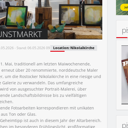
p
KUNSTMARKT
05.2026 - Stand: 06.05.2026 09:10
Location: Nikolaikirche
MOBIL
31. Mai, traditionell am letzten Maiwochenende,
ch erneut über 20 renommierte, norddeutsche Maler
r, um die Rostocker Nikolaikirche in eine riesige und
ge Galerie zu verwandeln. Das umfangreiche
 wird von ausgesuchter Portrait-Malerei, über
ende Landschaftsbildnisse bis zu vielfältigen
reichen.
ende Fotoarbeiten korrespondieren mit unikaten
 aus Ton oder Glas.
 Geheimtipp ist auch in diesem Jahr der Altarbereich.
p
chen im besonderen Frühlingslicht, großformatige