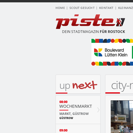
HOME
SCOUT GESUCHT
KONTAKT
KLEINAN
DEIN STADTMAGAZIN
FÜR ROSTOCK
city
next
up
08:00
WOCHENMARKT
MARKT, GÜSTROW
GÜSTROW
09:00