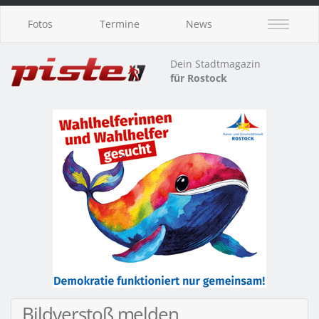
Fotos
Termine
News
Dein Stadtmagazin
für Rostock
Bildverstoß melden