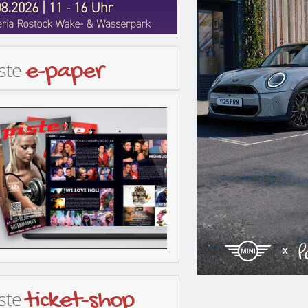
iste
e-paper
iste
ticket-shop