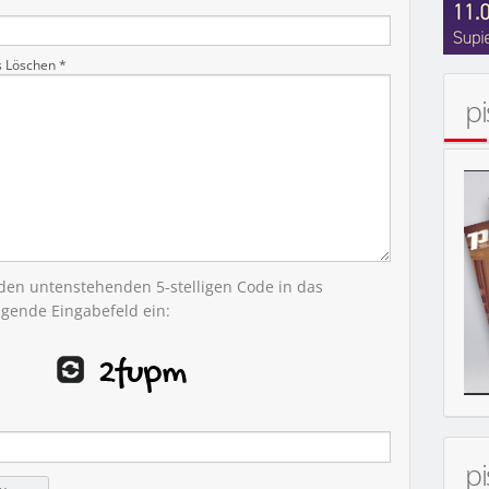
s Löschen *
p
 den untenstehenden 5-stelligen Code in das
egende Eingabefeld ein:
p