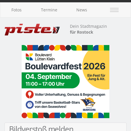
Fotos
Termine
News
Dein Stadtmagazin
für Rostock
Bildverstoß melden