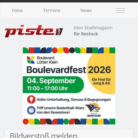
Fotos
Termine
News
Dein Stadtmagazin
für Rostock
Bildverstoß melden