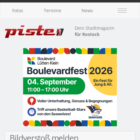
Fotos
Termine
News
Dein Stadtmagazin
für Rostock
Bildverstoß melden