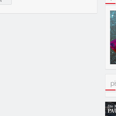
ERT
pi