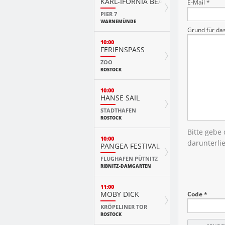
KARL-IFORNIA BEACH SANDWELTEN
E-Mail *
PIER 7
WARNEMÜNDE
Grund für da
10:00
FERIENSPASS
ZOO
ROSTOCK
10:00
HANSE SAIL
STADTHAFEN
ROSTOCK
Bitte gebe
10:00
darunterli
PANGEA FESTIVAL
FLUGHAFEN PÜTNITZ
RIBNITZ-DAMGARTEN
11:00
MOBY DICK
Code *
KRÖPELINER TOR
ROSTOCK