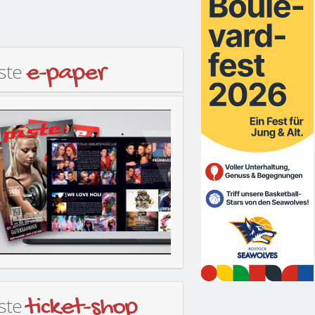
iste
e-paper
iste
ticket-shop