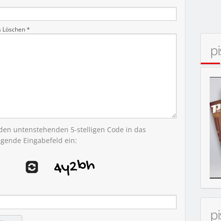
s Löschen *
p
 den untenstehenden 5-stelligen Code in das
egende Eingabefeld ein:
p