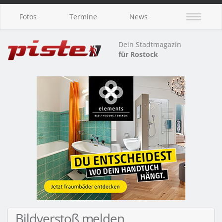
Fotos
Termine
News
Dein Stadtmagazin
für Rostock
Bildverstoß melden