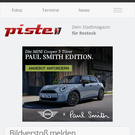
Fotos
Termine
News
Dein Stadtmagazin
für Rostock
Bildverstoß melden