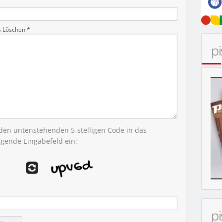
s Löschen *
p
MOBIL
 den untenstehenden 5-stelligen Code in das
egende Eingabefeld ein:
p