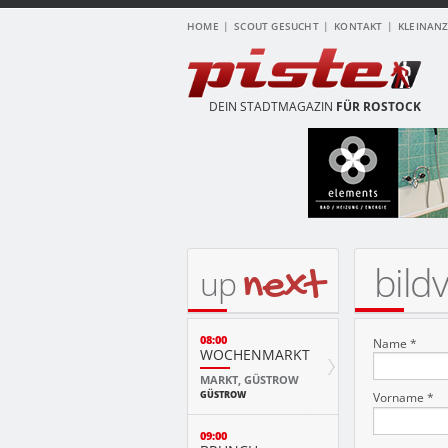
HOME
SCOUT GESUCHT
KONTAKT
KLEINAN
DEIN STADTMAGAZIN
FÜR ROSTOCK
bild
next
up
08:00
Name *
WOCHENMARKT
MARKT, GÜSTROW
GÜSTROW
Vorname *
09:00