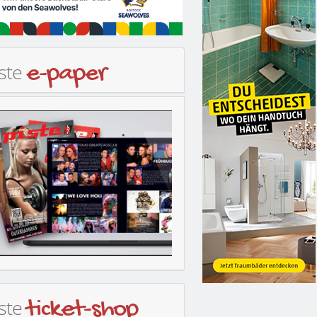
iste
e-paper
iste
ticket-shop