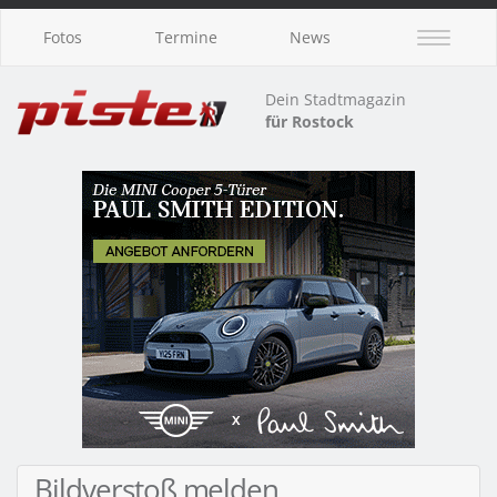
Fotos
Termine
News
Dein Stadtmagazin
für Rostock
Bildverstoß melden