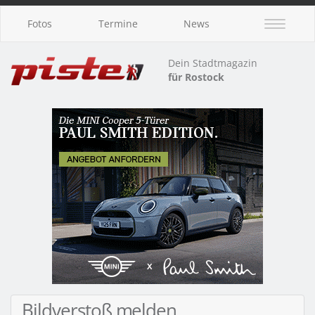
Fotos
Termine
News
Dein Stadtmagazin
für Rostock
Bildverstoß melden