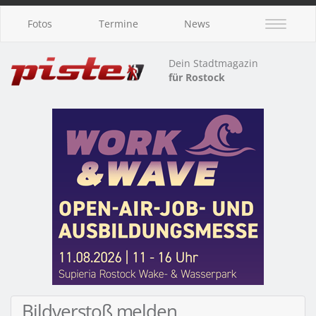
Fotos
Termine
News
Dein Stadtmagazin
für Rostock
Bildverstoß melden