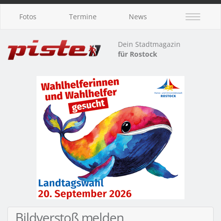
Fotos
Termine
News
Dein Stadtmagazin
für Rostock
Bildverstoß melden