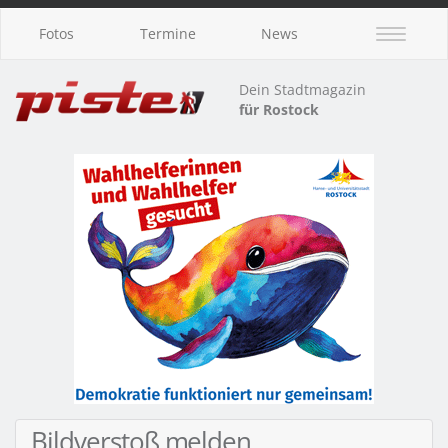
Fotos
Termine
News
Dein Stadtmagazin
für Rostock
Bildverstoß melden