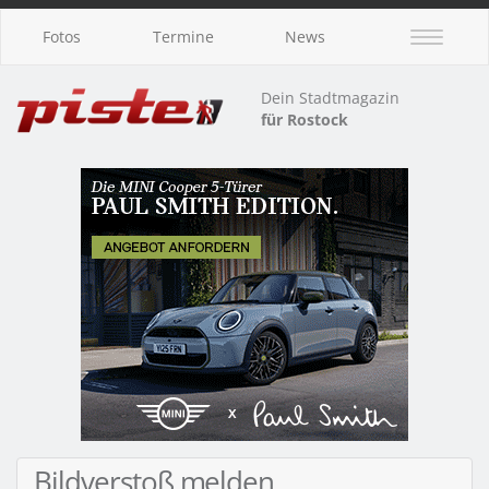
Fotos
Termine
News
Dein Stadtmagazin
für Rostock
Bildverstoß melden