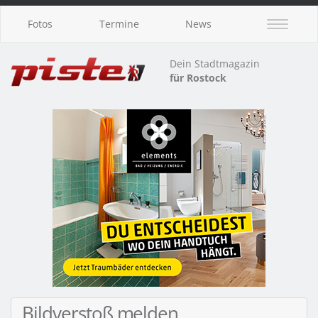
Fotos
Termine
News
Dein Stadtmagazin
für Rostock
Bildverstoß melden