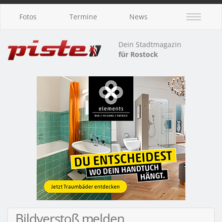
Fotos
Termine
News
Dein Stadtmagazin
für Rostock
Bildverstoß melden