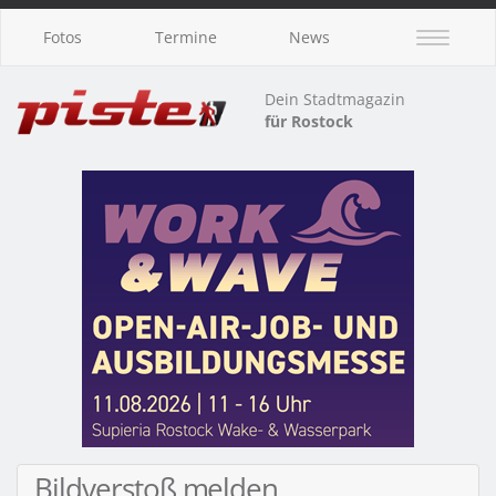
Fotos
Termine
News
Dein Stadtmagazin
für Rostock
Bildverstoß melden