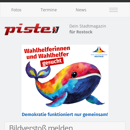
Fotos
Termine
News
Dein Stadtmagazin
für Rostock
Bildverstoß melden