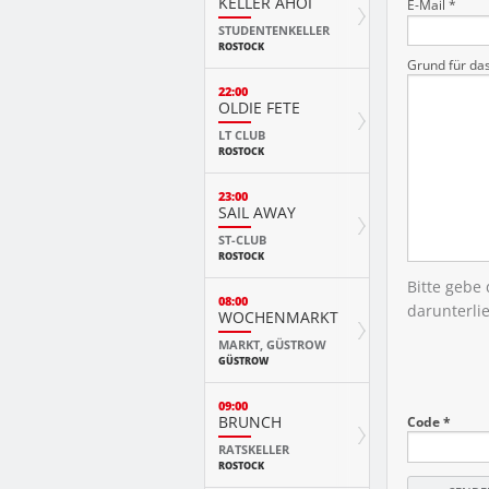
KELLER AHOI
E-Mail *
STUDENTENKELLER
ROSTOCK
Grund für da
22:00
OLDIE FETE
LT CLUB
ROSTOCK
23:00
SAIL AWAY
ST-CLUB
ROSTOCK
Bitte gebe
08:00
darunterli
WOCHENMARKT
MARKT, GÜSTROW
GÜSTROW
09:00
BRUNCH
Code *
RATSKELLER
ROSTOCK