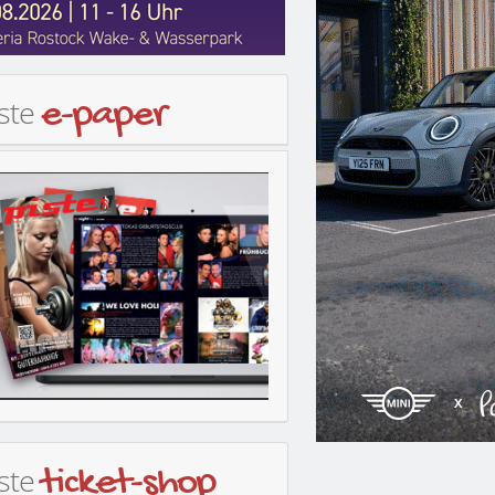
iste
e-paper
iste
ticket-shop