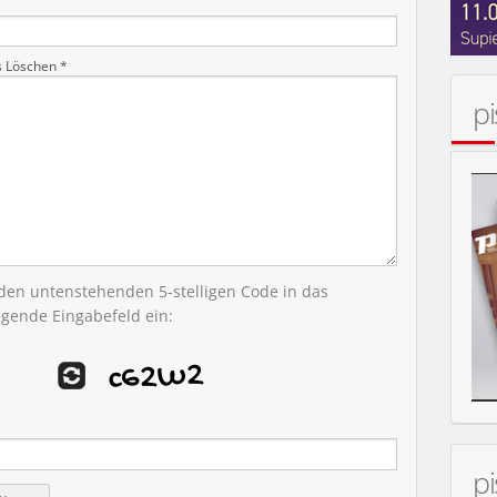
s Löschen *
p
 den untenstehenden 5-stelligen Code in das
egende Eingabefeld ein:
p