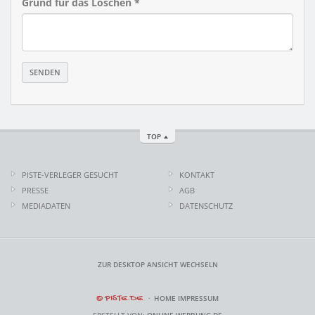
Grund für das Löschen *
TOP
PISTE-VERLEGER GESUCHT
KONTAKT
PRESSE
AGB
MEDIADATEN
DATENSCHUTZ
ZUR DESKTOP ANSICHT WECHSELN
© PISTE.DE
HOME
IMPRESSUM
ERSTELLT VON:
ONLINE-WERBUNG.DE