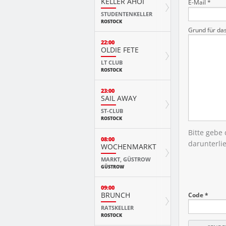
KELLER AHOI
E-Mail *
STUDENTENKELLER
ROSTOCK
Grund für da
22:00
OLDIE FETE
LT CLUB
ROSTOCK
23:00
SAIL AWAY
ST-CLUB
ROSTOCK
Bitte gebe
08:00
darunterli
WOCHENMARKT
MARKT, GÜSTROW
GÜSTROW
09:00
BRUNCH
Code *
RATSKELLER
ROSTOCK