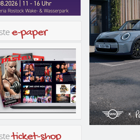
iste
e-paper
iste
ticket-shop