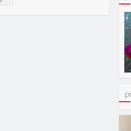
MOBIL
pi