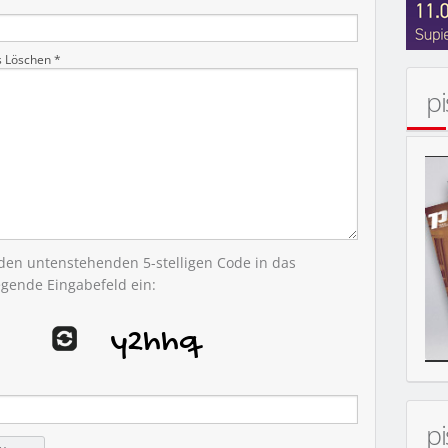
s Löschen *
p
 den untenstehenden 5-stelligen Code in das
egende Eingabefeld ein:
p