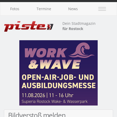
Fotos
Termine
News
Dein Stadtmagazin
für Rostock
Bildverstoß melden