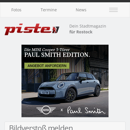
Fotos
Termine
News
Dein Stadtmagazin
für Rostock
Bildverstoß melden