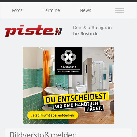
Fotos
Termine
News
Dein Stadtmagazin
für Rostock
Bildverstoß melden