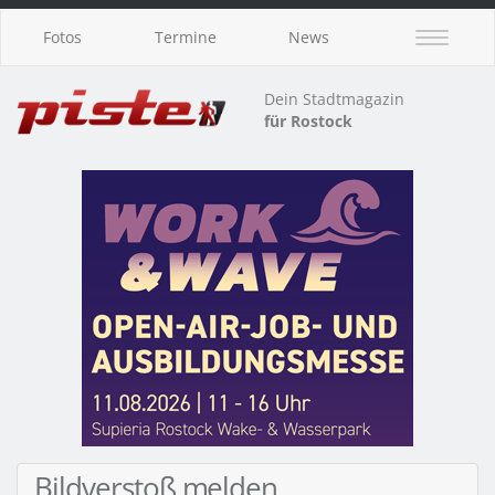
Fotos
Termine
News
Dein Stadtmagazin
für Rostock
Bildverstoß melden