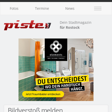
Fotos
Termine
News
Dein Stadtmagazin
für Rostock
Bildverstoß melden