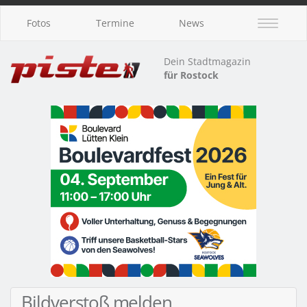
Fotos
Termine
News
Dein Stadtmagazin
für Rostock
Bildverstoß melden