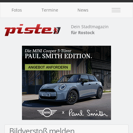
Fotos
Termine
News
Dein Stadtmagazin
für Rostock
Bildverstoß melden