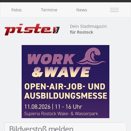
Fotos
Termine
News
Dein Stadtmagazin
für Rostock
Bildverstoß melden