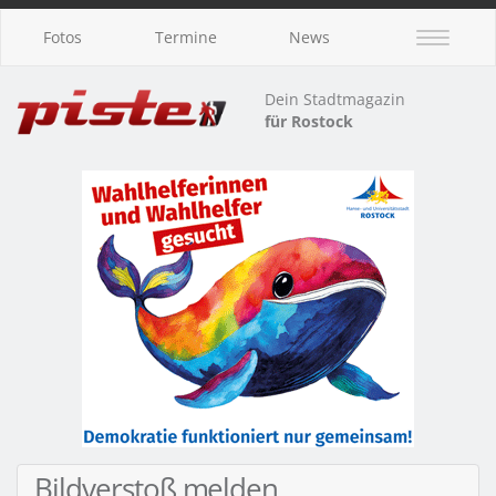
Fotos
Termine
News
Dein Stadtmagazin
für Rostock
Bildverstoß melden