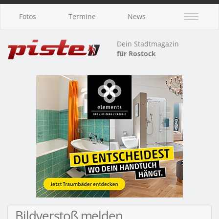
Fotos
Termine
News
Dein Stadtmagazin
für Rostock
Bildverstoß melden