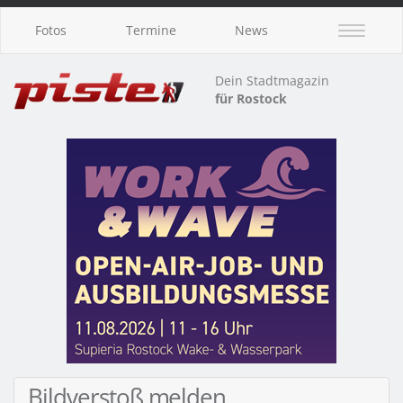
Fotos
Termine
News
Dein Stadtmagazin
für Rostock
Bildverstoß melden