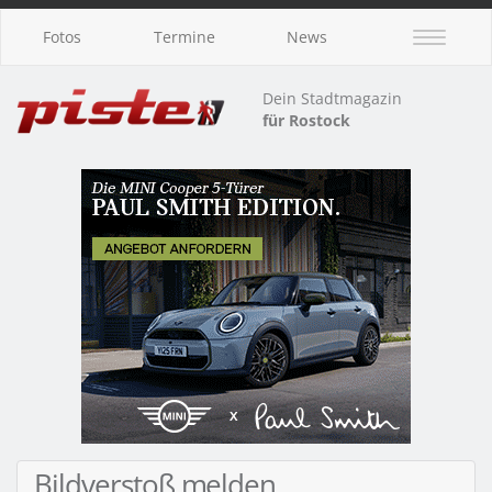
Fotos
Termine
News
Dein Stadtmagazin
für Rostock
Bildverstoß melden