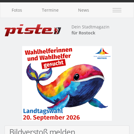
Fotos
Termine
News
Dein Stadtmagazin
für Rostock
Bildverstoß melden