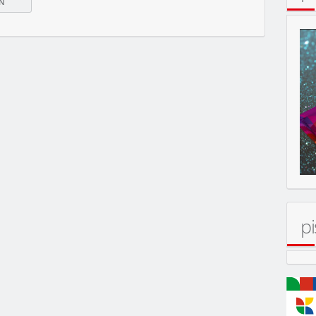
pi
MOBIL