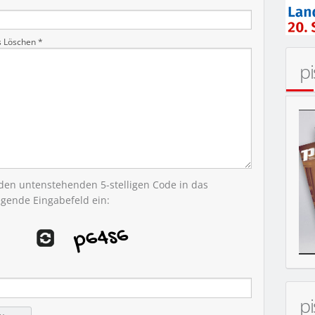
s Löschen *
p
 den untenstehenden 5-stelligen Code in das
egende Eingabefeld ein:
p