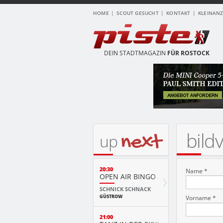
HOME
SCOUT GESUCHT
KONTAKT
KLEINAN
DEIN STADTMAGAZIN
FÜR ROSTOCK
bild
next
up
20:30
Name *
OPEN AIR BINGO
SCHNICK SCHNACK
GÜSTROW
Vorname *
21:00