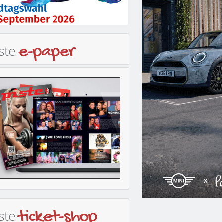
iste
e-paper
iste
ticket-shop