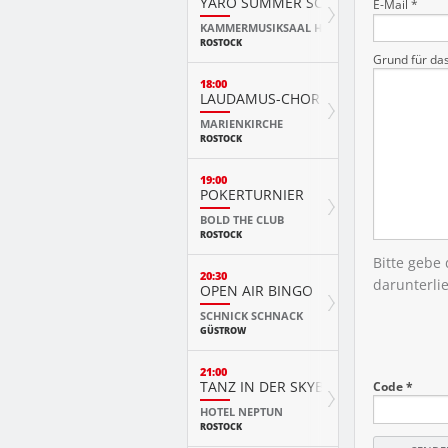
YARO SUMMER SCHOOL KURSKONZ
E-Mail *
KAMMERMUSIKSAAL HMT
ROSTOCK
Grund für da
18:00
LAUDAMUS-CHOR
MARIENKIRCHE
ROSTOCK
19:00
POKERTURNIER
BOLD THE CLUB
ROSTOCK
Bitte gebe
20:30
darunterli
OPEN AIR BINGO
SCHNICK SCHNACK
GÜSTROW
21:00
TANZ IN DER SKYBAR
Code *
HOTEL NEPTUN
ROSTOCK