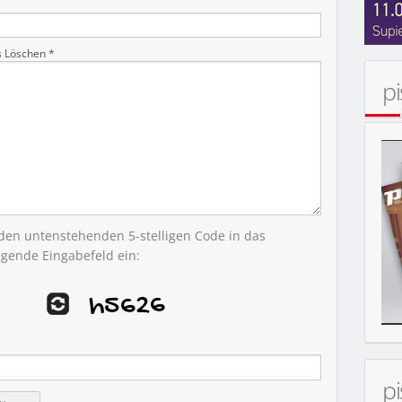
ERT
s Löschen *
p
 den untenstehenden 5-stelligen Code in das
egende Eingabefeld ein:
p