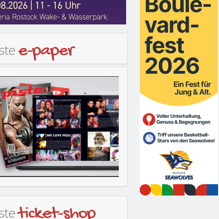
iste
e-paper
iste
ticket-shop