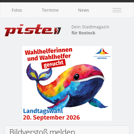
Fotos
Termine
News
Dein Stadtmagazin
für Rostock
Bildverstoß melden